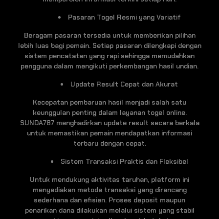
Pasaran Togel Resmi yang Variatif
Beragam pasaran tersedia untuk memberikan pilihan
lebih luas bagi pemain. Setiap pasaran dilengkapi dengan
sistem pencatatan yang rapi sehingga memudahkan
pengguna dalam mengikuti perkembangan hasil undian.
Update Result Cepat dan Akurat
Kecepatan pembaruan hasil menjadi salah satu
keunggulan penting dalam layanan togel online.
SUNDA787 menghadirkan update result secara berkala
untuk memastikan pemain mendapatkan informasi
terbaru dengan cepat.
Sistem Transaksi Praktis dan Fleksibel
Untuk mendukung aktivitas taruhan, platform ini
menyediakan metode transaksi yang dirancang
sederhana dan efisien. Proses deposit maupun
penarikan dana dilakukan melalui sistem yang stabil