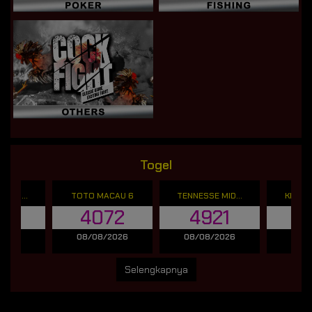
Togel
EY M...
TOTO MACAU 6
TENNESSE MID...
KENTUC
04
4072
4921
4
/2026
08/08/2026
08/08/2026
08/0
Selengkapnya