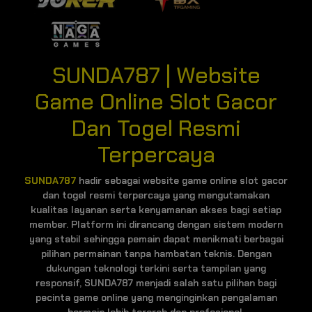
SUNDA787 | Website
Game Online Slot Gacor
Dan Togel Resmi
Terpercaya
SUNDA787
hadir sebagai website game online slot gacor
dan togel resmi terpercaya yang mengutamakan
kualitas layanan serta kenyamanan akses bagi setiap
member. Platform ini dirancang dengan sistem modern
yang stabil sehingga pemain dapat menikmati berbagai
pilihan permainan tanpa hambatan teknis. Dengan
dukungan teknologi terkini serta tampilan yang
responsif, SUNDA787 menjadi salah satu pilihan bagi
pecinta game online yang menginginkan pengalaman
bermain lebih terarah dan profesional.