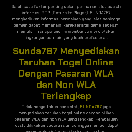
Salah satu faktor penting dalam permainan slot adalah
informasi RTP (Return to Player). SUNDA787
menghadirkan informasi permainan yang jelas sehingga
pemain dapat memahami karakteristik game sebelum
memulai. Transparansi ini membantu menciptakan
lingkungan bermain yang lebih profesional.
Sunda787 Menyediakan
Taruhan Togel Online
Dengan Pasaran WLA
dan Non WLA
Terlengkap
Tidak hanya fokus pada slot,
SUNDA787
juga
menyediakan taruhan togel online dengan pilihan
pasaran WLA dan non WLA yang lengkap. Pembaruan
result dilakukan secara rutin sehingga member dapat
memperoleh informasi terkini setiap hari.