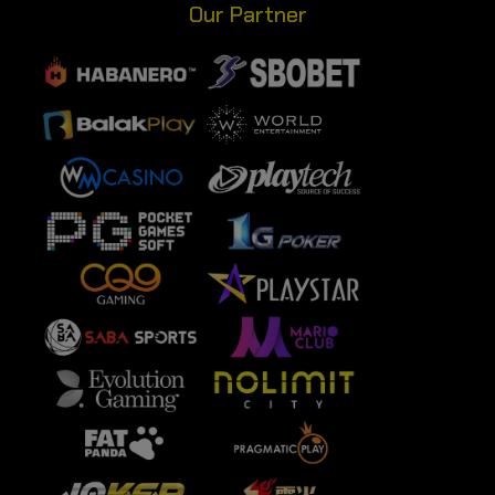
Our Partner