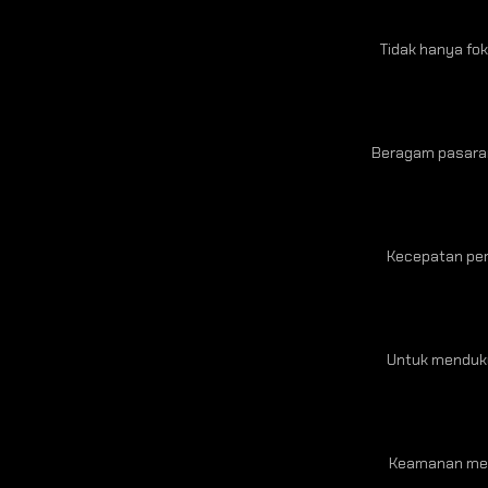
Tidak hanya fok
Beragam pasaran
Kecepatan pem
Untuk menduku
Keamanan meru