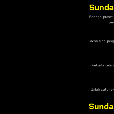
Sunda
Sebagai pusat s
pem
Game slot yang 
Website telah
Salah satu fa
Sunda