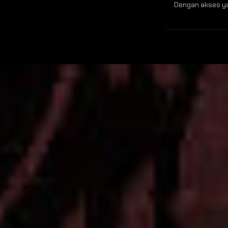
Dengan akses ya